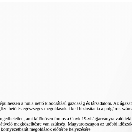
pülhessen a nulla nettó kibocsátású gazdaság és társadalom. Az ágazat
fizethető és egészséges megoldásokat kell biztosítania a polgárok szám
engedhetetlen, ami különösen fontos a Covid19-világjárványra való teki
átívelő megközelítésre van szükség. Magyarországon az utóbbi időszakba
a környezetbarát megoldások előtérbe helyezésére.