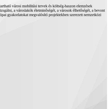
rtható városi mobilitási tervek és költség-haszon elemzések
gálni, a városlakók életminőségét, a városok élhetőségét, a bevont
európai gyakorlatokat megvalósító projektekben szerezett nemzetközi