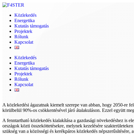
Skip
to
Közlekedés
content
Energetika
Kutatás támogatás
Projektek
Rólunk
Kapcsolat
Közlekedés
Energetika
Kutatás támogatás
Projektek
Rólunk
Kapcsolat
A közlekedési ágazatnak kiemelt szerepe van abban, hogy 2050-re felé
körülbelül 90%-os csökkentésével járó átalakuláson. Ezzel együtt meg
A fenntartható közlekedés kialakítása a gazdasági növekedéshez is el
országok közti összeköttetésekre, melynek kezelésére szakterületeken 
szükség van a közösségi és kerékpáros közlekedés népszerűsítésére, 