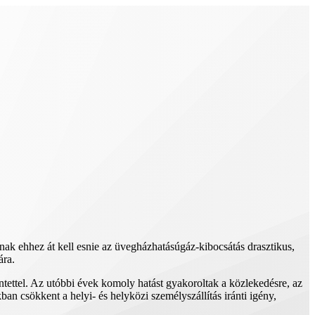
nak ehhez át kell esnie az üvegházhatásúgáz-kibocsátás drasztikus,
ára.
ntettel. Az utóbbi évek komoly hatást gyakoroltak a közlekedésre, az
n csökkent a helyi- és helyközi személyszállítás iránti igény,