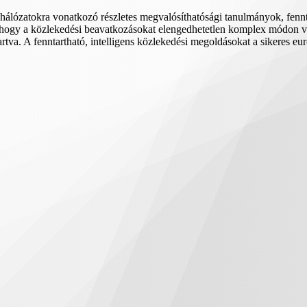
hálózatokra vonatkozó részletes megvalósíthatósági tanulmányok, fennta
ogy a közlekedési beavatkozásokat elengedhetetlen komplex módon vizs
tartva. A fenntartható, intelligens közlekedési megoldásokat a sikeres 